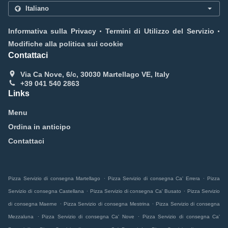
.
.
Informativa sulla Privacy
Termini di Utilizzo del Servizio
Modifiche alla politica sui cookie
Contattaci
Via Ca Nove, 6/c, 30030 Martellago VE, Italy
+39 041 540 2863
Links
Menu
Ordina in anticipo
Contattaci
.
.
Pizza Servizio di consegna Martellago
Pizza Servizio di consegna Ca' Errera
Pizza
.
.
Servizio di consegna Castellana
Pizza Servizio di consegna Ca' Busato
Pizza Servizio
.
.
di consegna Maerne
Pizza Servizio di consegna Mestrina
Pizza Servizio di consegna
.
.
Mezzaluna
Pizza Servizio di consegna Ca' Nove
Pizza Servizio di consegna Ca'
.
.