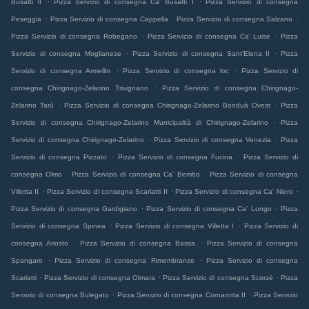
Busatti II
Pizza Servizio di consegna Ca' Busatti I
Pizza Servizio di consegna
.
.
.
Peseggia
Pizza Servizio di consegna Cappella
Pizza Servizio di consegna Salzano
.
.
Pizza Servizio di consegna Robegano
Pizza Servizio di consegna Ca' Luise
Pizza
.
.
Servizio di consegna Moglianese
Pizza Servizio di consegna Sant'Elena II
Pizza
.
.
Servizio di consegna Armellin
Pizza Servizio di consegna loc
Pizza Servizio di
.
consegna Chirignago-Zelarino Trivignano
Pizza Servizio di consegna Chirignago-
.
.
Zelarino Tarù
Pizza Servizio di consegna Chirignago-Zelarino Bonduà Ovest
Pizza
.
Servizio di consegna Chirignago-Zelarino Municipalità di Chirignago-Zelarino
Pizza
.
.
Servizio di consegna Chirignago-Zelarino
Pizza Servizio di consegna Venezia
Pizza
.
.
Servizio di consegna Pizzato
Pizza Servizio di consegna Fucina
Pizza Servizio di
.
.
consegna Olmo
Pizza Servizio di consegna Ca' Bembo
Pizza Servizio di consegna
.
.
.
Villetta II
Pizza Servizio di consegna Scarlatti II
Pizza Servizio di consegna Ca' Niero
.
.
Pizza Servizio di consegna Gardigiano
Pizza Servizio di consegna Ca' Longo
Pizza
.
.
Servizio di consegna Spinea
Pizza Servizio di consegna Villetta I
Pizza Servizio di
.
.
consegna Ariosto
Pizza Servizio di consegna Bassa
Pizza Servizio di consegna
.
.
Spangaro
Pizza Servizio di consegna Rimembranze
Pizza Servizio di consegna
.
.
.
Scarlatti
Pizza Servizio di consegna Olmara
Pizza Servizio di consegna Scorzè
Pizza
.
.
Servizio di consegna Bulegato
Pizza Servizio di consegna Cornarotta II
Pizza Servizio