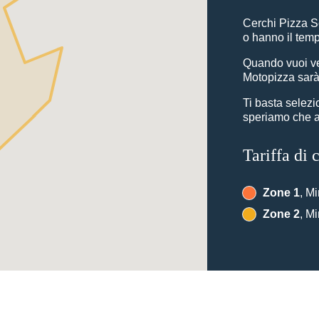
Cerchi Pizza S
o hanno il temp
Quando vuoi ve
Motopizza sarà 
Ti basta selez
speriamo che ap
Tariffa di
Zone 1
, Mi
Zone 2
, Mi