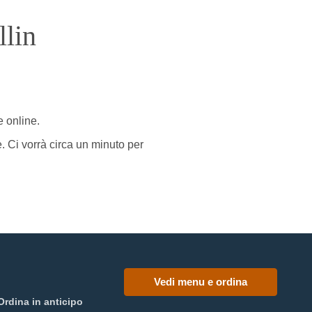
lin
e online.
e. Ci vorrà circa un minuto per
Vedi menu e ordina
Ordina in anticipo